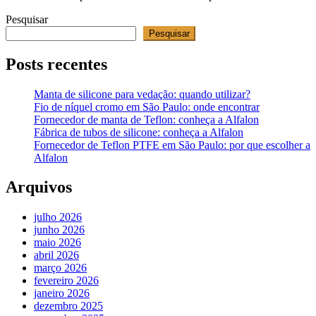
Pesquisar
Pesquisar
Posts recentes
Manta de silicone para vedação: quando utilizar?
Fio de níquel cromo em São Paulo: onde encontrar
Fornecedor de manta de Teflon: conheça a Alfalon
Fábrica de tubos de silicone: conheça a Alfalon
Fornecedor de Teflon PTFE em São Paulo: por que escolher a
Alfalon
Arquivos
julho 2026
junho 2026
maio 2026
abril 2026
março 2026
fevereiro 2026
janeiro 2026
dezembro 2025