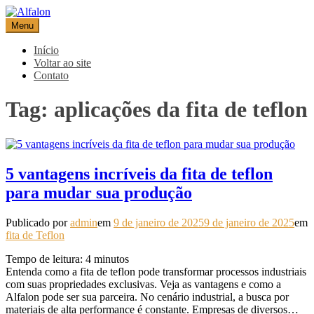
Pular
para
Menu
Alfalon
comércio e serviços pertinentes aos produtos de embalagens
o
conteúdo
Início
Voltar ao site
Contato
Tag:
aplicações da fita de teflon
5 vantagens incríveis da fita de teflon
para mudar sua produção
Publicado por
admin
em
9 de janeiro de 2025
9 de janeiro de 2025
em
fita de Teflon
Tempo de leitura:
4
minutos
Entenda como a fita de teflon pode transformar processos industriais
com suas propriedades exclusivas. Veja as vantagens e como a
Alfalon pode ser sua parceira. No cenário industrial, a busca por
materiais de alta performance é constante. Empresas de diversos…