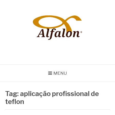
Pular
para
o
conteúdo
ALFALON
comércio e serviços pertinentes aos produtos de embalagens
MENU
Tag:
aplicação profissional de
teflon