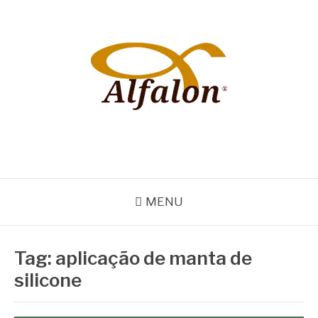
Pular
para
o
conteúdo
ALFALON
comércio e serviços pertinentes aos produtos de embalagens
MENU
Tag:
aplicação de manta de
silicone