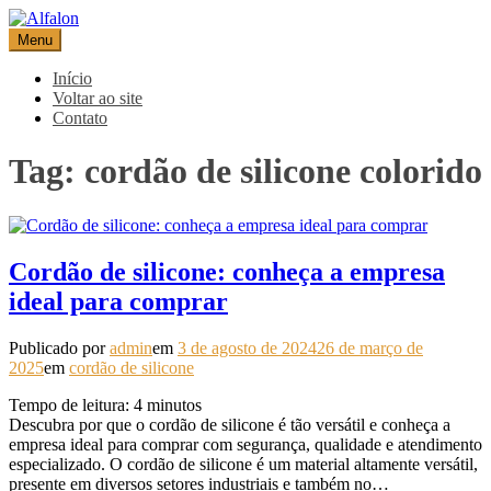
Pular
para
Menu
Alfalon
comércio e serviços pertinentes aos produtos de embalagens
o
conteúdo
Início
Voltar ao site
Contato
Tag:
cordão de silicone colorido
Cordão de silicone: conheça a empresa
ideal para comprar
Publicado por
admin
em
3 de agosto de 2024
26 de março de
2025
em
cordão de silicone
Tempo de leitura:
4
minutos
Descubra por que o cordão de silicone é tão versátil e conheça a
empresa ideal para comprar com segurança, qualidade e atendimento
especializado. O cordão de silicone é um material altamente versátil,
presente em diversos setores industriais e também no…