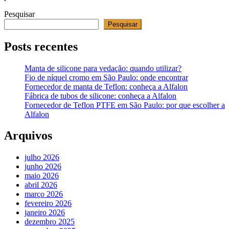
Pesquisar
Pesquisar
Posts recentes
Manta de silicone para vedação: quando utilizar?
Fio de níquel cromo em São Paulo: onde encontrar
Fornecedor de manta de Teflon: conheça a Alfalon
Fábrica de tubos de silicone: conheça a Alfalon
Fornecedor de Teflon PTFE em São Paulo: por que escolher a
Alfalon
Arquivos
julho 2026
junho 2026
maio 2026
abril 2026
março 2026
fevereiro 2026
janeiro 2026
dezembro 2025